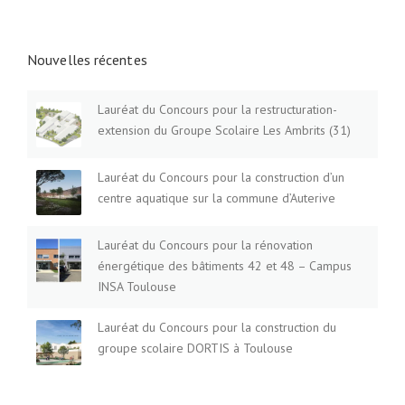
o
s
Nouvelles récentes
t
Lauréat du Concours pour la restructuration-
s
extension du Groupe Scolaire Les Ambrits (31)
n
Lauréat du Concours pour la construction d’un
a
centre aquatique sur la commune d’Auterive
v
Lauréat du Concours pour la rénovation
i
énergétique des bâtiments 42 et 48 – Campus
INSA Toulouse
g
Lauréat du Concours pour la construction du
a
groupe scolaire DORTIS à Toulouse
t