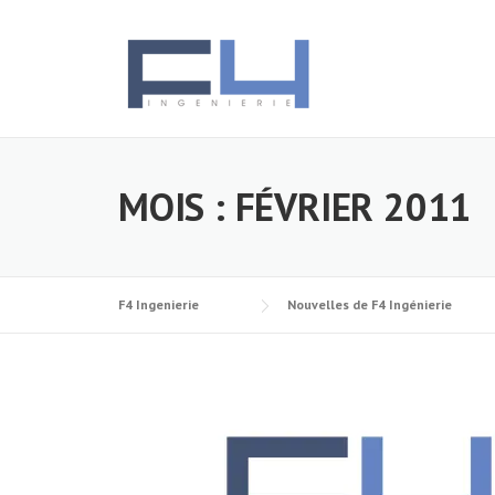
Skip
to
content
MOIS :
FÉVRIER 2011
F4 Ingenierie
Nouvelles de F4 Ingénierie