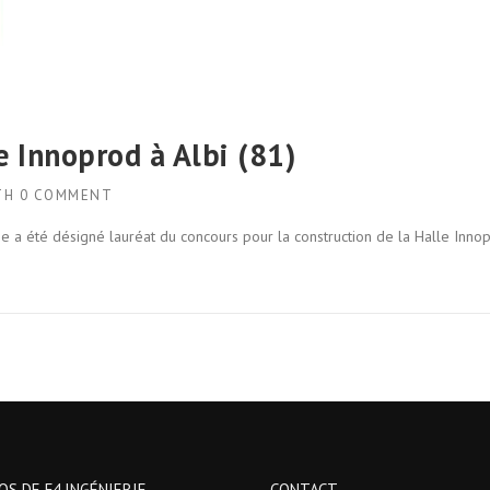
e Innoprod à Albi (81)
TH
0 COMMENT
ie a été désigné lauréat du concours pour la construction de la Halle Inno
OS DE F4 INGÉNIERIE
CONTACT