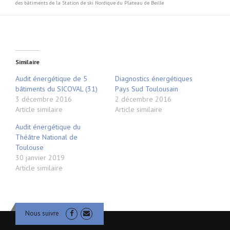
des bâtiments de la Station de ski Nordique du Plateau de Beille
Similaire
Audit énergétique de 5
Diagnostics énergétiques
bâtiments du SICOVAL (31)
Pays Sud Toulousain
3 décembre 2016
2 décembre 2016
Article similaire
Article similaire
Audit énergétique du
Théâtre National de
Toulouse
30 janvier 2019
Article similaire
Nous suivre