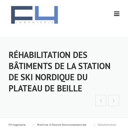
Skip
to
content
RÉHABILITATION DES
BÂTIMENTS DE LA STATION
DE SKI NORDIQUE DU
PLATEAU DE BEILLE
F4 Ingenierie
Maîtrise d'Oeuvre Environnementale
Réhabilitation