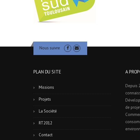
Nous suivre
PLAN DU SITE
A PROP
Depuis 2
Missions
connais
Projets
Dévelop
de proje
La Société
Commerc
consomm
RT2012
environ
Contact