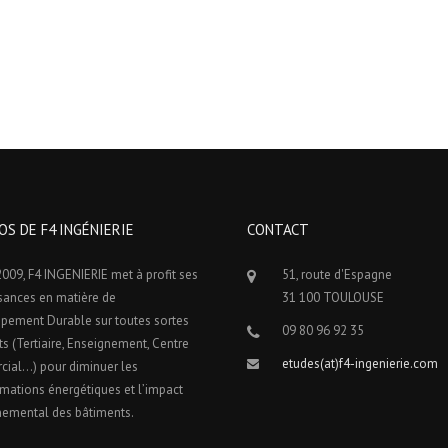
OS DE F4 INGÉNIERIE
CONTACT
009, F4 INGENIERIE met à profit ses
51, route d'Espagne
sances en matière de
31 100 TOULOUSE
pement Durable sur toutes sortes
09 80 96 92 35
ts (Tertiaire, Enseignement, Centre
etudes(at)f4-ingenierie.com
ial…) pour diminuer les
ations énergétiques et l’impact
nemental des bâtiments.