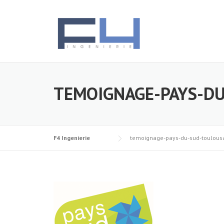
Skip
to
content
TEMOIGNAGE-PAYS-DU
F4 Ingenierie
temoignage-pays-du-sud-toulousa