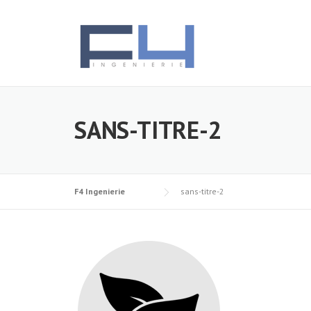
Skip
to
content
SANS-TITRE-2
F4 Ingenierie
sans-titre-2