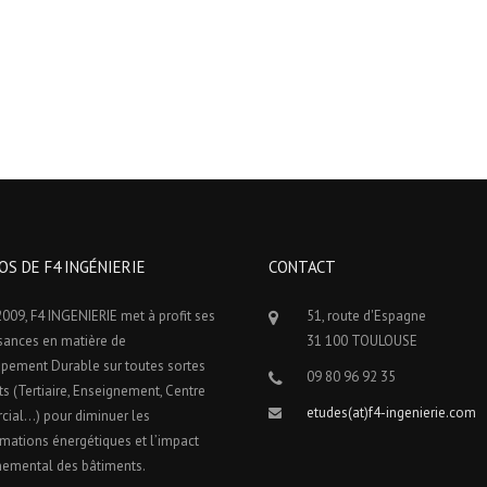
OS DE F4 INGÉNIERIE
CONTACT
009, F4 INGENIERIE met à profit ses
51, route d'Espagne
sances en matière de
31 100 TOULOUSE
pement Durable sur toutes sortes
09 80 96 92 35
ts (Tertiaire, Enseignement, Centre
etudes(at)f4-ingenierie.com
ial…) pour diminuer les
ations énergétiques et l’impact
nemental des bâtiments.