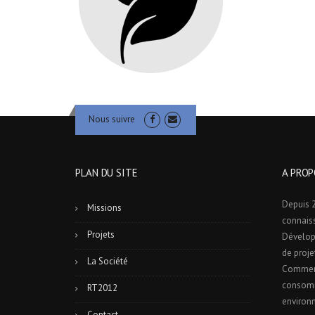
Nous suivre
PLAN DU SITE
A PROP
Depuis 2
Missions
connais
Projets
Dévelop
de proje
La Société
Commerc
consomm
RT2012
environ
Contact