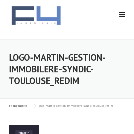
Skip
to
content
LOGO-MARTIN-GESTION-
IMMOBILERE-SYNDIC-
TOULOUSE_REDIM
F4 Ingenierie
logo-martin-gestion-immobilere-syndic-toulouse_redim