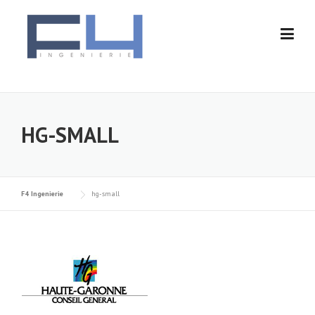
Skip
to
content
HG-SMALL
F4 Ingenierie
hg-small