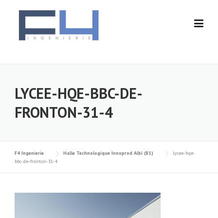
Skip
to
content
LYCEE-HQE-BBC-DE-
FRONTON-31-4
F4 Ingenierie
Halle Technologique Innoprod Albi (81)
lycee-hqe-
bbc-de-fronton-31-4