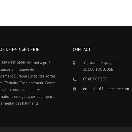
OS DE F4 INGÉNIERIE
CONTACT
009, F4 INGENIERIE met à profit ses
51, route d'Espagne
sances en matière de
31 100 TOULOUSE
pement Durable sur toutes sortes
09 80 96 92 35
ts (Tertiaire, Enseignement, Centre
etudes(at)f4-ingenierie.com
ial…) pour diminuer les
ations énergétiques et l’impact
nemental des bâtiments.