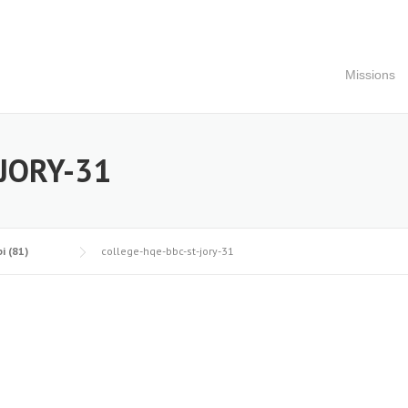
Missions
JORY-31
i (81)
college-hqe-bbc-st-jory-31