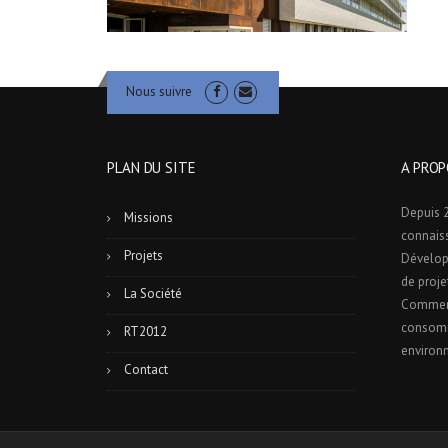
Nous suivre
PLAN DU SITE
A PROP
Depuis 2
Missions
connais
Projets
Dévelop
de proje
La Société
Commerc
consomm
RT2012
environ
Contact