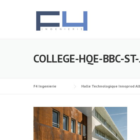
Skip
to
content
COLLEGE-HQE-BBC-ST-
F4 Ingenierie
Halle Technologique Innoprod Alb