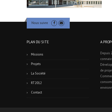
Nous suivre
PLAN DU SITE
A PROP
Depuis 2
Missions
connais
Projets
Dévelop
de proje
La Société
Commerc
consomm
RT2012
environ
Contact