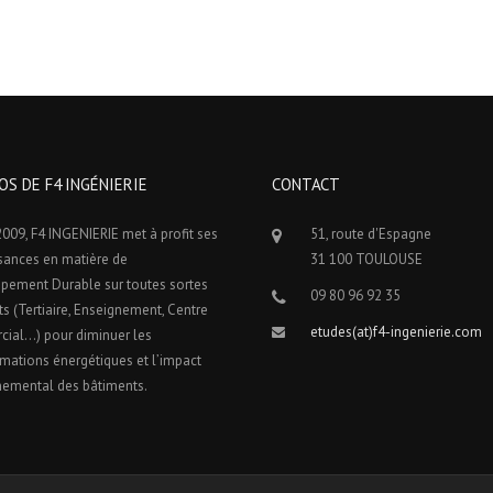
OS DE F4 INGÉNIERIE
CONTACT
009, F4 INGENIERIE met à profit ses
51, route d'Espagne
sances en matière de
31 100 TOULOUSE
pement Durable sur toutes sortes
09 80 96 92 35
ts (Tertiaire, Enseignement, Centre
etudes(at)f4-ingenierie.com
ial…) pour diminuer les
ations énergétiques et l’impact
nemental des bâtiments.