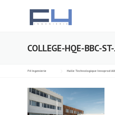
Skip
to
content
COLLEGE-HQE-BBC-ST-
F4 Ingenierie
Halle Technologique Innoprod Alb