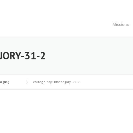
Missions
JORY-31-2
i (81)
college-hqe-bbc-st-jory-31-2